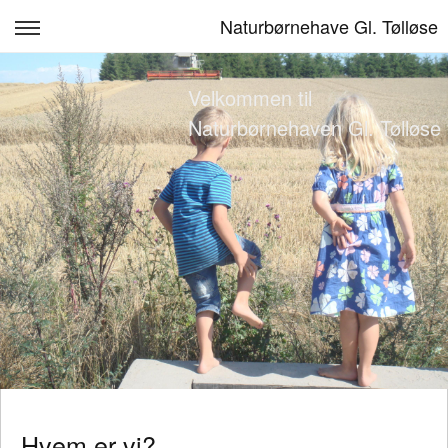
Naturbørnehave Gl. Tølløse
Om Naturbørnehaven
Velkommen til
Pædagogisk læreplan
Naturbørnehaven Gl. Tølløse
Opskrivning
Kontakt
Stillinger
Sponsorer mm.
Log ind
Hvem er vi?